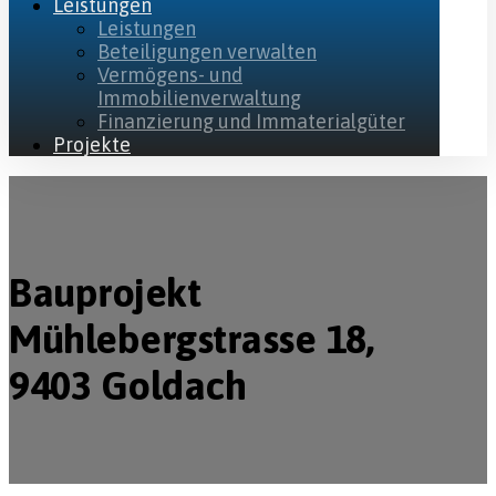
Leistungen
Leistungen
Beteiligungen verwalten
Vermögens- und
Immobilienverwaltung
Finanzierung und Immaterialgüter
Projekte
Bauprojekt
Mühlebergstrasse 18,
9403 Goldach